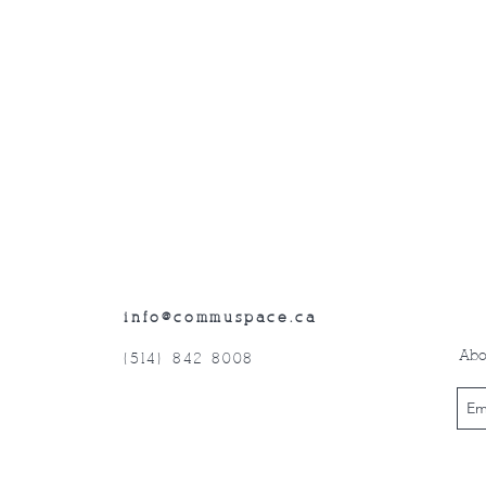
info@commuspace.ca
Abo
(514) 842-8008