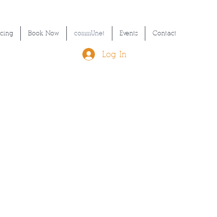
icing
Book Now
commUnet
Events
Contact
Log In