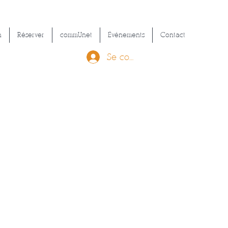
n
Réserver
commUnet
Événements
Contact
Se connecter