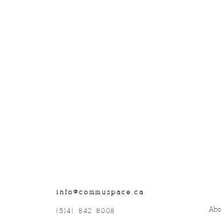
info@commuspace.ca
Abo
(514) 842-8008