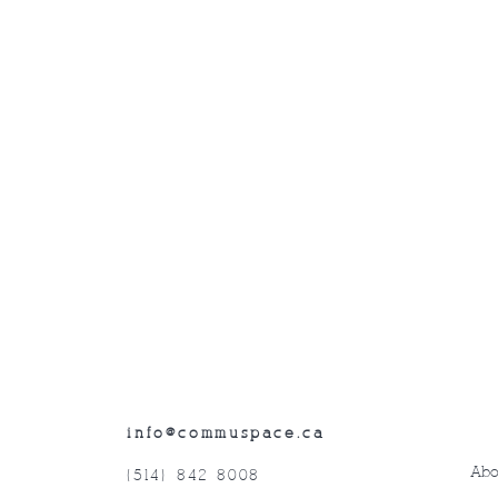
info@commuspace.ca
Abo
(514) 842-8008