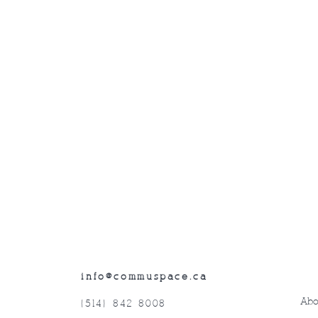
info@commuspace.ca
Abo
(514) 842-8008