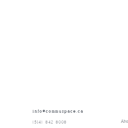
info@commuspace.ca
Abo
(514) 842-8008