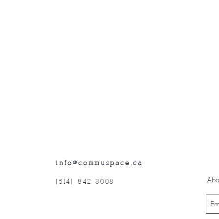
info@commuspace.ca
Abo
(514) 842-8008